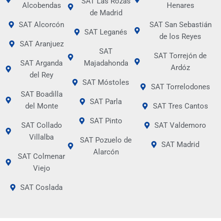
SAT Las Rozas
Alcobendas
Henares
de Madrid
SAT Alcorcón
SAT San Sebastián
SAT Leganés
de los Reyes
SAT Aranjuez
SAT
SAT Torrejón de
SAT Arganda
Majadahonda
Ardóz
del Rey
SAT Móstoles
SAT Torrelodones
SAT Boadilla
SAT Parla
del Monte
SAT Tres Cantos
SAT Pinto
SAT Collado
SAT Valdemoro
Villalba
SAT Pozuelo de
SAT Madrid
Alarcón
SAT Colmenar
Viejo
SAT Coslada