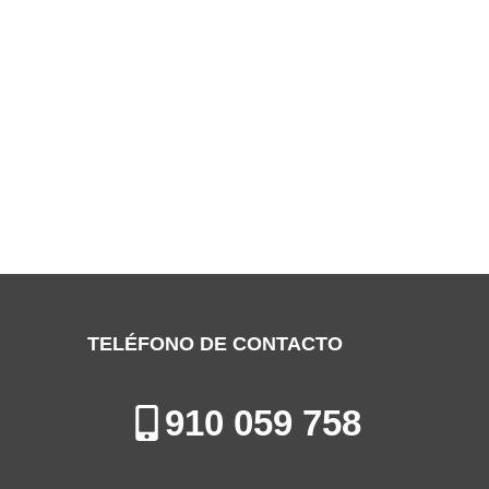
SERVICIO TÉCNICO EDESA SAN
FERNANDO DE HENARES
Especialistas en la Reparación, Mantenimiento e Instalación de
Electrodomésticos en San Fernando de Henares
TELÉFONO DE CONTACTO
910 059 758