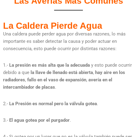
Las Averías Más Comunes
La Caldera Pierde Agua
Una caldera puede perder agua por diversas razones, lo más
importante es saber detectar la causa y poder actuar en
consecuencia, esto puede ocurrir por distintas razones:
1.-
La presión es más alta que la adecuada
y esto puede ocurrir
debido a que
la llave de llenado está abierta
,
hay aire en los
radiadores
,
fallo en el vaso de expansión
,
avería en el
intercambiador de placas
.
2.-
La Presión es normal pero la válvula gotea
.
3.-
El agua gotea por el purgador
.
4.- Si gotea por un lugar que no es la válvula también puede ser