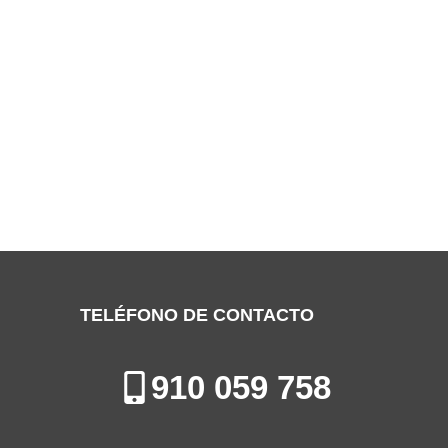
SERVICIO TÉCNICO FERROLI SAN
FERNANDO DE HENARES
Especialistas en la Reparación, Mantenimiento e Instalación de
Calderas en San Fernando de Henares
TELÉFONO DE CONTACTO
910 059 758