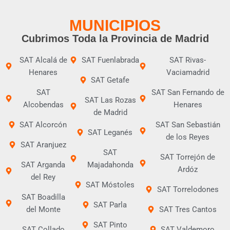
MUNICIPIOS
Cubrimos Toda la Provincia de Madrid
SAT Alcalá de
SAT Fuenlabrada
SAT Rivas-
Henares
Vaciamadrid
SAT Getafe
SAT
SAT San Fernando de
SAT Las Rozas
Alcobendas
Henares
de Madrid
SAT Alcorcón
SAT San Sebastián
SAT Leganés
de los Reyes
SAT Aranjuez
SAT
SAT Torrejón de
SAT Arganda
Majadahonda
Ardóz
del Rey
SAT Móstoles
SAT Torrelodones
SAT Boadilla
SAT Parla
del Monte
SAT Tres Cantos
SAT Pinto
SAT Collado
SAT Valdemoro