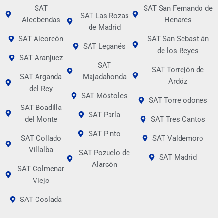
SAT
SAT San Fernando de
SAT Las Rozas
Alcobendas
Henares
de Madrid
SAT Alcorcón
SAT San Sebastián
SAT Leganés
de los Reyes
SAT Aranjuez
SAT
SAT Torrejón de
SAT Arganda
Majadahonda
Ardóz
del Rey
SAT Móstoles
SAT Torrelodones
SAT Boadilla
SAT Parla
del Monte
SAT Tres Cantos
SAT Pinto
SAT Collado
SAT Valdemoro
Villalba
SAT Pozuelo de
SAT Madrid
Alarcón
SAT Colmenar
Viejo
SAT Coslada