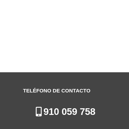
SERVICIO TÉCNICO HYUNDAI SAN
FERNANDO DE HENARES
Especialistas en la Reparación, Mantenimiento e Instalación de
Electrodomésticos en San Fernando de Henares
TELÉFONO DE CONTACTO
910 059 758