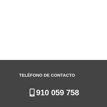
SERVICIO TÉCNICO FEDDERS SAN
FERNANDO DE HENARES
Especialistas en la Reparación, Instalación y Mantenimiento de
Aires Acondicionados en San Fernando de Henares
TELÉFONO DE CONTACTO
910 059 758