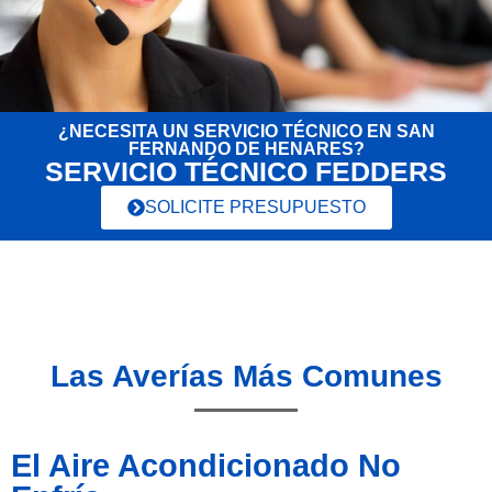
¿NECESITA UN SERVICIO TÉCNICO EN SAN
FERNANDO DE HENARES?
SERVICIO TÉCNICO FEDDERS
SOLICITE PRESUPUESTO
Las Averías Más Comunes
El Aire Acondicionado No